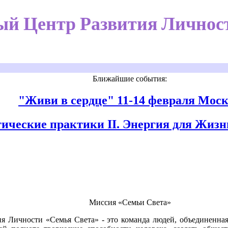
й Центр Развития Личност
Ближайшие события:
"Живи в сердце"
11-14 февраля Мос
тические
практики II. Энергия для Жизн
Миссия «Семьи Света»
 Личности «Семья Света» - это команда людей, объединенная