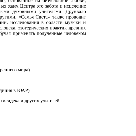
тво, основанное на безусловной любви,
ых задач Центра это забота и исцеление
ными духовными учителями: Друнвало
угими. «Семья Света» также проводит
нии, исследования в области музыки и
еловека, эзотерических практик древних
обучая применять полученные человеком
треннего мира)
едиция в ЮАР)
хисидека и других учителей