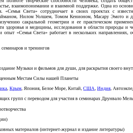
сей полноте творческие способности человека, создать общес
частье, взаимопонимании и взаимной поддержке. Одна из основн
. «Семья Света» сотрудничает в своих проектах с извест
йманом, Нилом Уолшем, Томом Кенионом, Масару Эмото и др
 изучению сакральной геометрии и ее практическом примене
ти здоровья и медицины, исследования в области природы и ч
и опыт «Семья Света» работает в нескольких направлениях, 
 семинаров и тренингов
создание Музыки и фильмов для души, для раскрытия своего вну
ященным Местам Силы нашей Планеты
ика
,
Крым
, Япония, Белое Море, Китай,
США
,
Индия
, Автоэкп
ящих групп с переводом для участия в семинарах Друнвало Мель
ротворчества
ции)
ховных материалов (интернет-журнал и издание литературы)