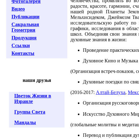
человечества, проявлять во в
Фотогалерея
радости, красоте, гармонии, с
Видео
нашей родной Планеты Земля
Публикации
Мельхисидеком, Джеймсом Тва
исследовательскую работу по
Сакральная
графики, исследования в облас
Геометрия
школ. Объединяя свои знания 
Продукция
духовные знания в жизни:
Ссылки
Проведение практических
Контакты
Духовное Кино и Музыка
(Организация встреч-показов, 
наши друзья
Духовные поездки по св
(2016-2017:
Алтай-Белуха
,
Мекс
Цветок Жизни в
Израиле
Организация русскоговор
Группа Света
Искусство Духовного Ми
Мандалы
(глобальные молитвы и медита
Перевод и публикация ду